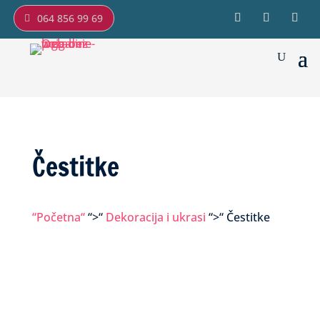
064 856 99 69
Čestitke
“Početna“
“>“
Dekoracija i ukrasi
“>“ Čestitke