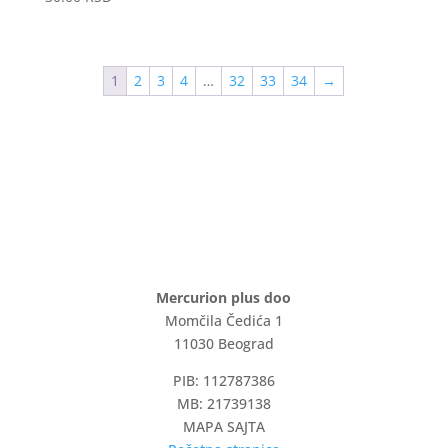
1
2
3
4
…
32
33
34
→
Mercurion plus doo
Momčila Čedića 1
11030 Beograd
PIB: 112787386
MB: 21739138
MAPA SAJTA