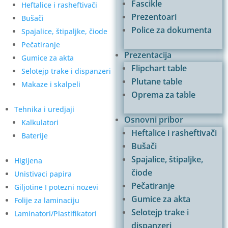
Fascikle
Heftalice i rasheftivači
Prezentoari
Bušači
Police za dokumenta
Spajalice, štipaljke, čiode
Pečatiranje
Prezentacija
Gumice za akta
Flipchart table
Selotejp trake i dispanzeri
Plutane table
Makaze i skalpeli
Oprema za table
Tehnika i uredjaji
Osnovni pribor
Kalkulatori
Heftalice i rasheftivači
Baterije
Bušači
Spajalice, štipaljke,
Higijena
čiode
Unistivaci papira
Pečatiranje
Giljotine I potezni nozevi
Gumice za akta
Folije za laminaciju
Selotejp trake i
Laminatori/Plastifikatori
dispanzeri