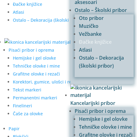
aksesoari
Đačke knjižice
Ostalo – Školski pribor
Atlasi
Oto pribor
Ostalo – Dekoracija (školski pribor)
Muzičko
Vežbanke
Đačke knjižice
Kancelarijski pribor
Atlasi
Pisaći pribor i oprema
Ostalo – Dekoracija
Hemijske i gel olovke
(školski pribor)
Tehničke olovke i mine
Grafitne olovke i rezači
Korektori, gumice, ulošci i refili
Tekst markeri
Permanentni markeri
Kancelarijski pribor
Finelineri
Pisaći pribor i oprema
Čaše za olovke
Hemijske i gel olovke
Tehničke olovke i mine
Papir
Grafitne olovke i rezači
Blokčići