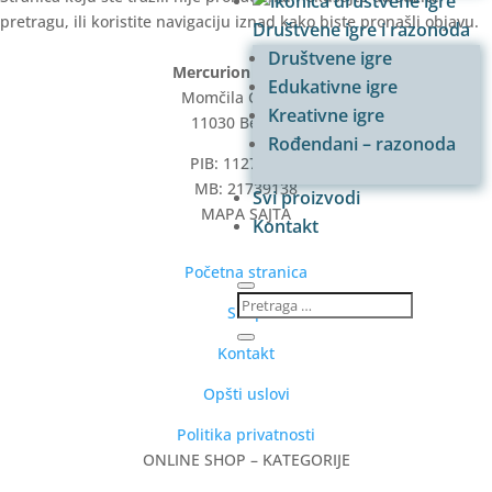
pretragu, ili koristite navigaciju iznad kako biste pronašli objavu.
Društvene igre i razonoda
Društvene igre
Mercurion plus doo
Edukativne igre
Momčila Čedića 1
Kreativne igre
11030 Beograd
Rođendani – razonoda
PIB: 112787386
MB: 21739138
Svi proizvodi
MAPA SAJTA
Kontakt
Početna stranica
Shop
Kontakt
Opšti uslovi
Politika privatnosti
ONLINE SHOP – KATEGORIJE