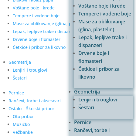
Voštane boje i krede
Voštane boje i krede
Tempere i vodene boje
Tempere i vodene boje
Mase za oblikovanje
Mase za oblikovanje (glina, plastelin)
(glina, plastelin)
Lepak, lepljive trake i dispanzeri
Lepak, lepljive trake i
Drvene boje i flomasteri
dispanzeri
Četkice i pribor za likovno
Drvene boje i
flomasteri
Geometrija
Četkice i pribor za
Lenjiri i trouglovi
likovno
Šestari
Geometrija
Pernice
Lenjiri i trouglovi
Rančevi, torbe i aksesoari
Šestari
Ostalo – Školski pribor
Oto pribor
Pernice
Muzičko
Rančevi, torbe i
Vežbanke