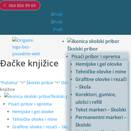
064 856 99 69
Prati
Prati
Prati
Školski pribor
Pisaći pribor i oprema
Đačke knjižice
Hemijske i gel olovke
Tehničke olovke i mine
Grafitne olovke i rezači
“Početna“
“>“
Školski pribor
“>“
Ostalo - Školski pribor
“>“ Đačke
– škola
knjižice
Korektori, gumice,
Školski pribor
ulošci i refili
Pisaći pribor i oprema
Tekst markeri – školski
Hemijske i gel olovke
Permanentni markeri –
Tehničke olovke i mine
školski
Grafitne olovke i rezači – škola