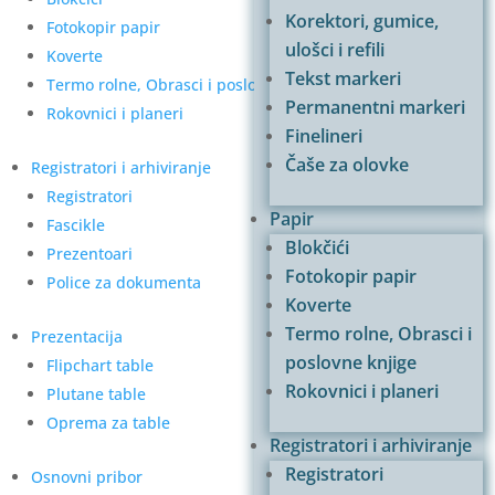
Korektori, gumice,
Fotokopir papir
ulošci i refili
Koverte
Tekst markeri
Termo rolne, Obrasci i poslovne knjige
Permanentni markeri
Rokovnici i planeri
Finelineri
Čaše za olovke
Registratori i arhiviranje
Registratori
Papir
Fascikle
Blokčići
Prezentoari
Fotokopir papir
Police za dokumenta
Koverte
Termo rolne, Obrasci i
Prezentacija
poslovne knjige
Flipchart table
Rokovnici i planeri
Plutane table
Oprema za table
Registratori i arhiviranje
Registratori
Osnovni pribor