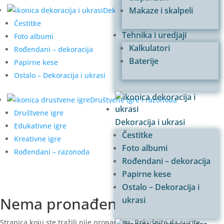
Makaze i skalpeli
Dekoracija i ukrasi
Čestitke
Tehnika i uredjaji
Foto albumi
Kalkulatori
Rođendani – dekoracija
Baterije
Papirne kese
Ostalo – Dekoracija i ukrasi
Društvene igre i razonoda
Društvene igre
Dekoracija i ukrasi
Edukativne igre
Čestitke
Kreativne igre
Foto albumi
Rođendani – razonoda
Rođendani – dekoracija
Papirne kese
Ostalo – Dekoracija i
Nema pronađenih rezultata
ukrasi
Stranica koju ste tražili nije pronađena. Pokušajte da suzite