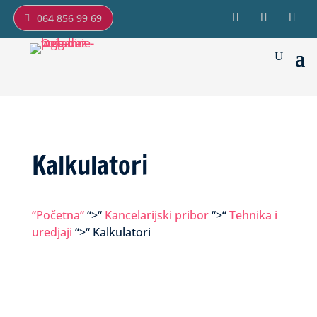
064 856 99 69
Kalkulatori
“Početna“
“>“
Kancelarijski pribor
“>“
Tehnika i
uredjaji
“>“ Kalkulatori