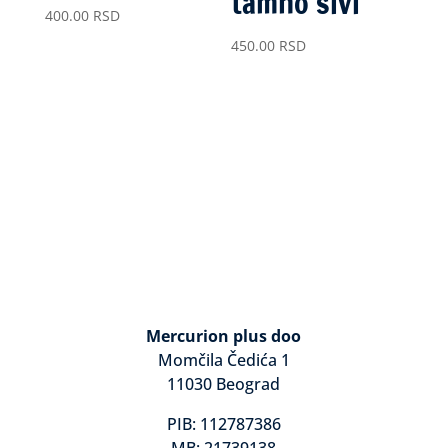
tamno sivi
400.00
RSD
450.00
RSD
Mercurion plus doo
Momčila Čedića 1
11030 Beograd
PIB: 112787386
MB: 21739138