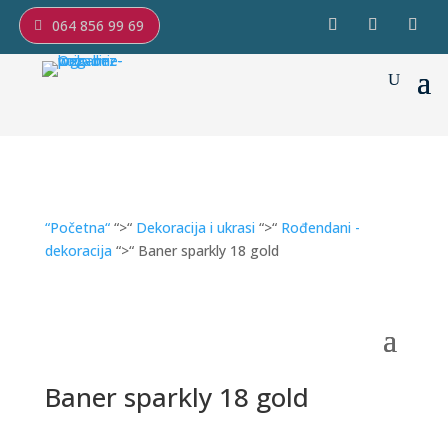
064 856 99 69
“Početna“
“>“
Dekoracija i ukrasi
“>“
Rođendani -
dekoracija
“>“ Baner sparkly 18 gold
Baner sparkly 18 gold