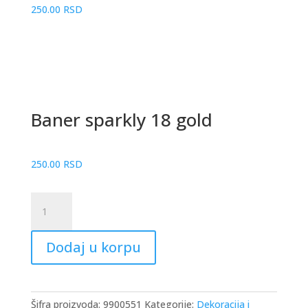
250.00
RSD
Baner sparkly 18 gold
250.00
RSD
Baner
sparkly
18
Dodaj u korpu
gold
količina
Šifra proizvoda:
9900551
Kategorije:
Dekoracija i