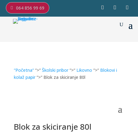
064 856 99 69
“Početna“
“>“
Školski pribor
“>“
Likovno
“>“
Blokovi i
kolaž papir
“>“ Blok za skiciranje 80l
Blok za skiciranje 80l