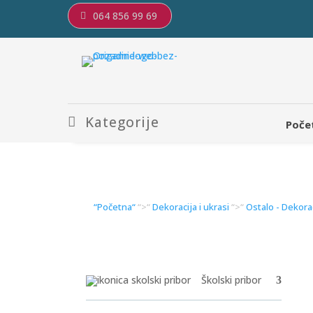
064 856 99 69
Kategorije
Poče
“Početna“
“>“
Dekoracija i ukrasi
“>“
Ostalo - Dekora
Školski pribor