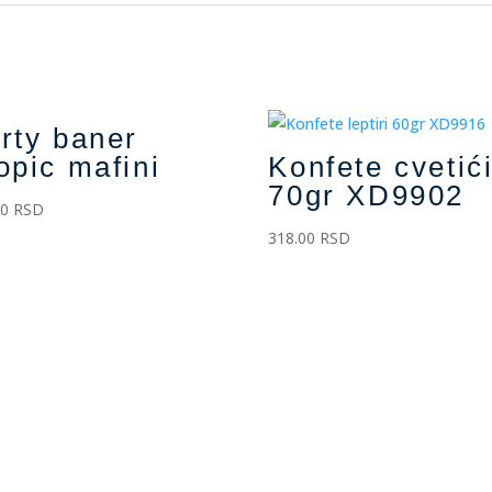
rty baner
opic mafini
Konfete cvetić
70gr XD9902
00
RSD
318.00
RSD