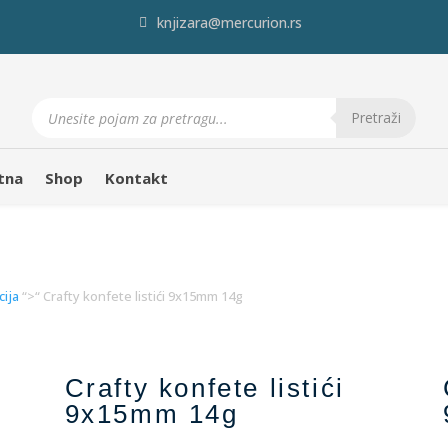
knjizara@mercurion.rs
Products
search
Pretraži
tna
Shop
Kontakt
cija
“>“ Crafty konfete listići 9x15mm 14g
Crafty konfete listići
9x15mm 14g