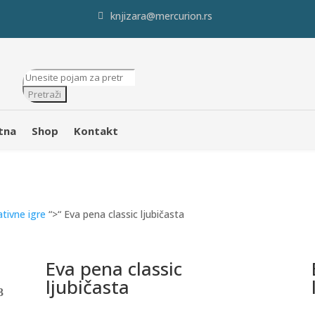
knjizara@mercurion.rs
Products
search
Pretraži
tna
Shop
Kontakt
ativne igre
“>“ Eva pena classic ljubičasta
Eva pena classic
ljubičasta