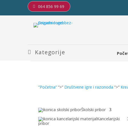
064 856 99 69
Kategorije
Poče
“Početna“
“>“
Društvene igre i razonoda
“>“
Kre
Školski pribor
Kancelarijski
pribor