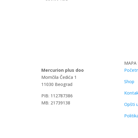
MAPA 
Mercurion plus doo
Početn
Momčila Čedića 1
Shop
11030 Beograd
Konta
PIB: 112787386
MB: 21739138
Opšti u
Politik