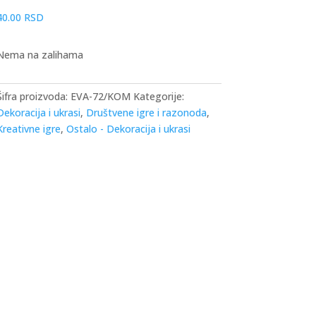
40.00
RSD
Nema na zalihama
Šifra proizvoda:
EVA-72/KOM
Kategorije:
Dekoracija i ukrasi
,
Društvene igre i razonoda
,
Kreativne igre
,
Ostalo - Dekoracija i ukrasi