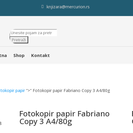
knjizara@mercurion.rs
Products
search
Pretraži
tna
Shop
Kontakt
tokopir papir
“>“ Fotokopir papir Fabriano Copy 3 A4/80g
Fotokopir papir Fabriano
Copy 3 A4/80g