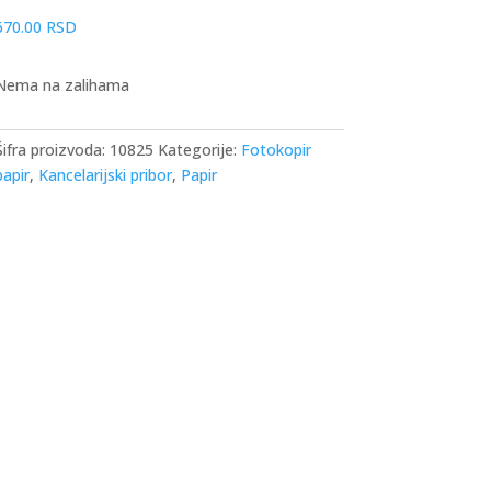
670.00
RSD
Nema na zalihama
Šifra proizvoda:
10825
Kategorije:
Fotokopir
papir
,
Kancelarijski pribor
,
Papir