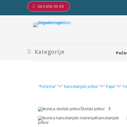
064 856 99 69
Kategorije
Poče
“Početna“
“>“
Kancelarijski pribor
“>“
Papir
“>“
Fo
Školski pribor
Kancelarijski
pribor