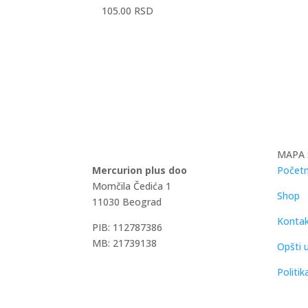
105.00
RSD
MAPA 
Mercurion plus doo
Početn
Momčila Čedića 1
Shop
11030 Beograd
Konta
PIB: 112787386
MB: 21739138
Opšti u
Politik