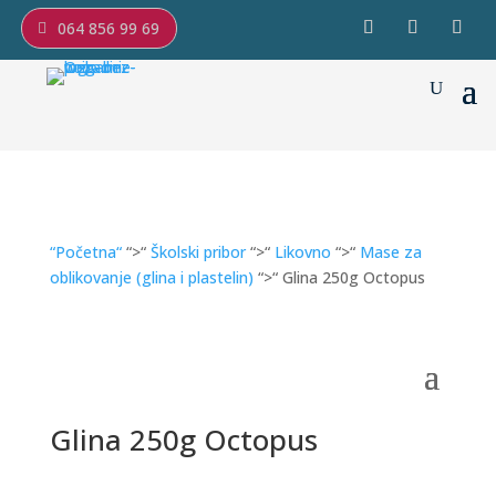
064 856 99 69
“Početna“
“>“
Školski pribor
“>“
Likovno
“>“
Mase za
oblikovanje (glina i plastelin)
“>“ Glina 250g Octopus
Glina 250g Octopus