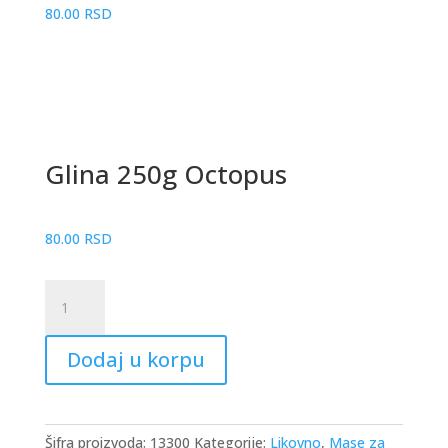
80.00
RSD
Glina 250g Octopus
80.00
RSD
Glina
250g
Octopus
Dodaj u korpu
količina
Šifra proizvoda:
13300
Kategorije:
Likovno
,
Mase za