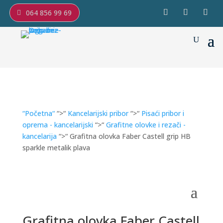
064 856 99 69
“Početna“
“>“
Kancelarijski pribor
“>“
Pisaći pribor i
oprema - kancelarijski
“>“
Grafitne olovke i rezači -
kancelarija
“>“ Grafitna olovka Faber Castell grip HB
sparkle metalik plava
Grafitna olovka Faber Castell