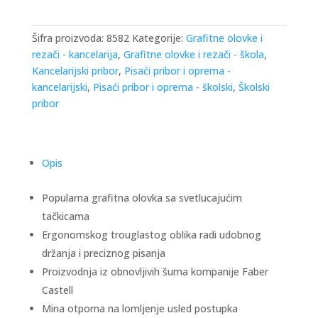
Šifra proizvoda:
8582
Kategorije:
Grafitne olovke i
rezači - kancelarija
,
Grafitne olovke i rezači - škola
,
Kancelarijski pribor
,
Pisaći pribor i oprema -
kancelarijski
,
Pisaći pribor i oprema - školski
,
Školski
pribor
Opis
Popularna grafitna olovka sa svetlucajućim
tačkicama
Ergonomskog trouglastog oblika radi udobnog
držanja i preciznog pisanja
Proizvodnja iz obnovljivih šuma kompanije Faber
Castell
Mina otporna na lomljenje usled postupka