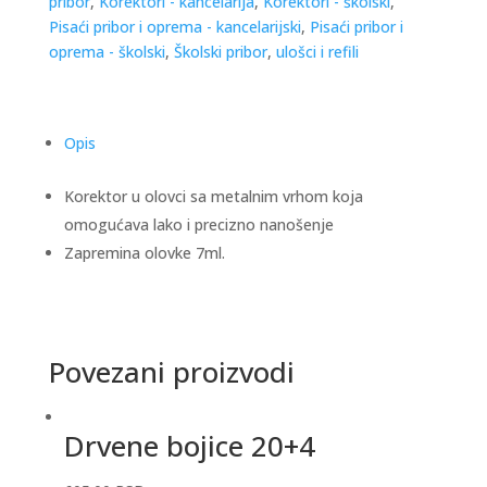
pribor
,
Korektori - kancelarija
,
Korektori - školski
,
Pisaći pribor i oprema - kancelarijski
,
Pisaći pribor i
oprema - školski
,
Školski pribor
,
ulošci i refili
Opis
Korektor u olovci sa metalnim vrhom koja
omogućava lako i precizno nanošenje
Zapremina olovke 7ml.
Povezani proizvodi
Drvene bojice 20+4