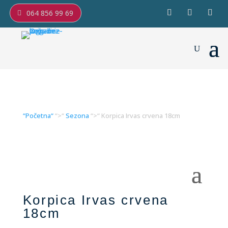
064 856 99 69
“Početna“
“>“
Sezona
“>“ Korpica Irvas crvena 18cm
Korpica Irvas crvena
18cm