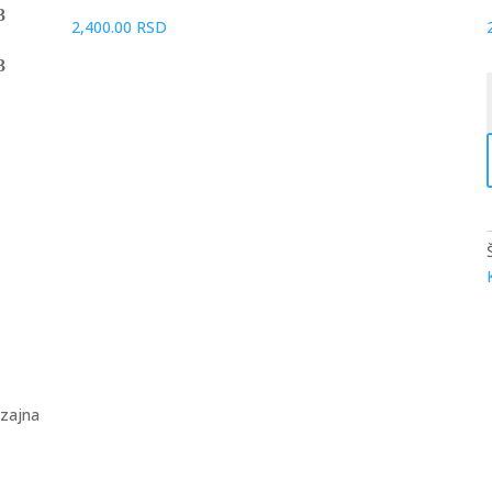
2,400.00
RSD
K
f
k
izajna