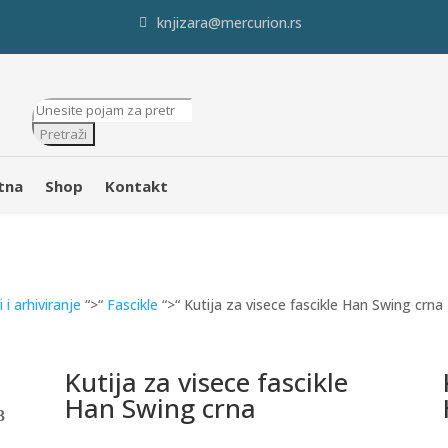
knjizara@mercurion.rs
Products
search
Pretraži
tna
Shop
Kontakt
 i arhiviranje
“>“
Fascikle
“>“ Kutija za visece fascikle Han Swing crna
Kutija za visece fascikle
Han Swing crna