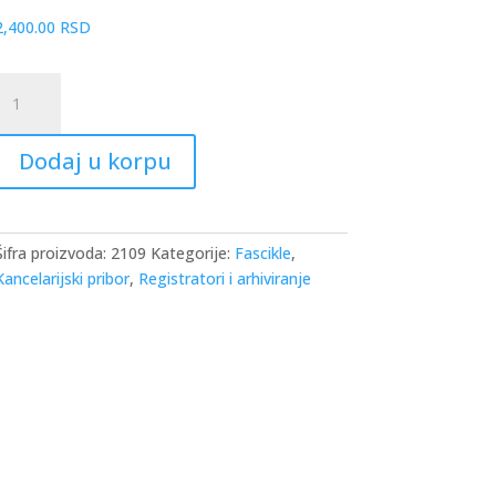
2,400.00
RSD
utija
za
visece
Dodaj u korpu
ascikle
Han
Swing
crna
Šifra proizvoda:
2109
Kategorije:
Fascikle
,
oličina
Kancelarijski pribor
,
Registratori i arhiviranje