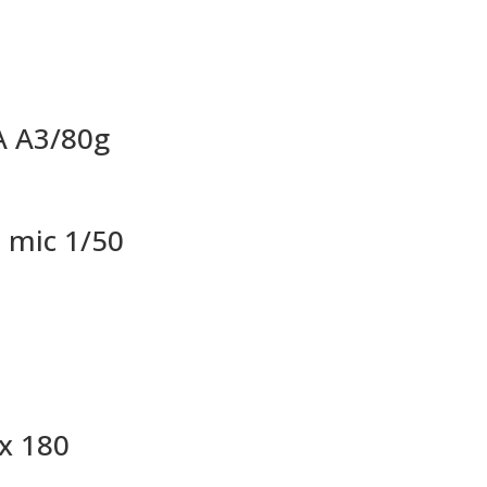
A A3/80g
0 mic 1/50
ix 180