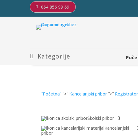
064 856 99 69
Kategorije
Poče
“Početna“
“>“
Kancelarijski pribor
“>“
Registratori
Školski pribor
Kancelarijski
pribor