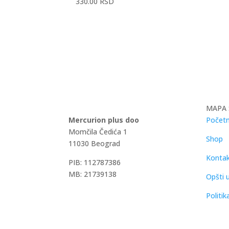
330.00
RSD
MAPA 
Mercurion plus doo
Početn
Momčila Čedića 1
Shop
11030 Beograd
Konta
PIB: 112787386
MB: 21739138
Opšti u
Politik