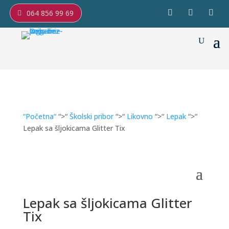
064 856 99 69
“Početna“
“>“
Školski pribor
“>“
Likovno
“>“
Lepak
“>“
Lepak sa šljokicama Glitter Tix
Lepak sa šljokicama Glitter
Tix