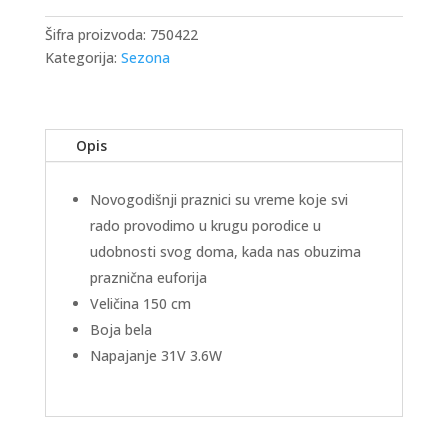
150cm
količina
Šifra proizvoda:
750422
Kategorija:
Sezona
Opis
Novogodišnji praznici su vreme koje svi
rado provodimo u krugu porodice u
udobnosti svog doma, kada nas obuzima
praznična euforija
Veličina 150 cm
Boja bela
Napajanje 31V 3.6W