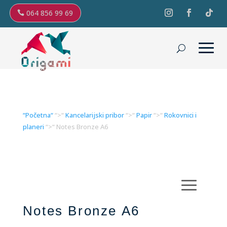
064 856 99 69
“Početna“
“>“
Kancelarijski pribor
“>“
Papir
“>“
Rokovnici i
planeri
“>“ Notes Bronze A6
Notes Bronze A6