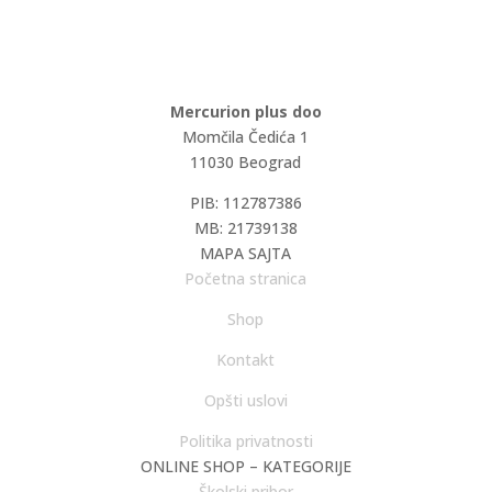
Mercurion plus doo
Momčila Čedića 1
11030 Beograd
PIB: 112787386
MB: 21739138
MAPA SAJTA
Početna stranica
Shop
Kontakt
Opšti uslovi
Politika privatnosti
ONLINE SHOP – KATEGORIJE
Školski pribor