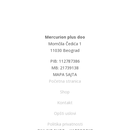
Mercurion plus doo
Momčila Čedića 1
11030 Beograd
PIB: 112787386
MB: 21739138
MAPA SAJTA
Početna stranica
Shop
Kontakt
Opšti uslovi
Politika privatnosti