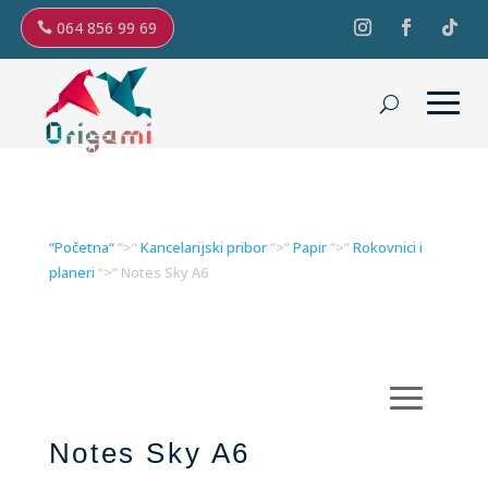
064 856 99 69
“Početna“
“>“
Kancelarijski pribor
“>“
Papir
“>“
Rokovnici i
planeri
“>“ Notes Sky A6
Notes Sky A6