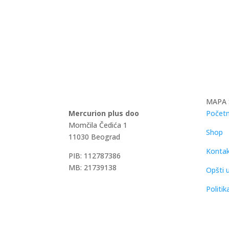
MAPA 
Mercurion plus doo
Početn
Momčila Čedića 1
Shop
11030 Beograd
Konta
PIB: 112787386
MB: 21739138
Opšti u
Politik