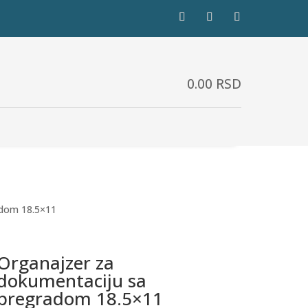
0.00
RSD
adom 18.5×11
Organajzer za
dokumentaciju sa
pregradom 18.5×11