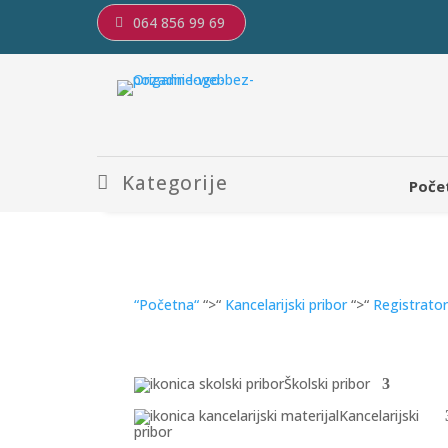
064 856 99 69
Kategorije
Poče
“Početna“
“>“
Kancelarijski pribor
“>“
Registratori
Školski pribor
Kancelarijski
pribor