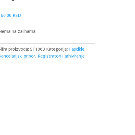
160.00
RSD
Nema na zalihama
Šifra proizvoda:
ST1063
Kategorije:
Fascikle
,
Kancelarijski pribor
,
Registratori i arhiviranje