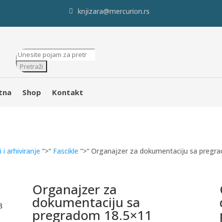
knjizara@mercurion.rs
Products
search
Pretraži
tna
Shop
Kontakt
 i arhiviranje
“>“
Fascikle
“>“ Organajzer za dokumentaciju sa pregr
Organajzer za
dokumentaciju sa
pregradom 18.5×11