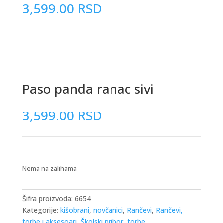
3,599.00
RSD
Paso panda ranac sivi
3,599.00
RSD
Nema na zalihama
Šifra proizvoda:
6654
Kategorije:
kišobrani
,
novčanici
,
Rančevi
,
Rančevi,
torbe i aksesoari
,
Školski pribor
,
torbe