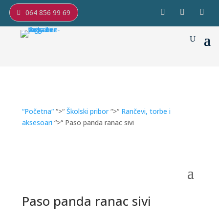
064 856 99 69
“Početna“
“>“
Školski pribor
“>“
Rančevi, torbe i
aksesoari
“>“ Paso panda ranac sivi
Paso panda ranac sivi