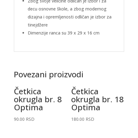
Zbog svoje veličine odličan je izbor i za
decu osnovne škole, a zbog modernog
dizajna i opremljenosti odličan je izbor za
tinejdžere
Dimenzije ranca su 39 x 29 x 16 cm
Povezani proizvodi
Četkica
Četkica
okrugla br. 8
okrugla br. 18
Optima
Optima
90.00
RSD
180.00
RSD