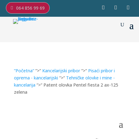
064 856 99 69
“Početna“
“>“
Kancelarijski pribor
“>“
Pisaći pribor i
oprema - kancelarijski
“>“
Tehničke olovke i mine -
kancelarija
“>“ Patent olovka Pentel fiesta 2 ax-125
zelena