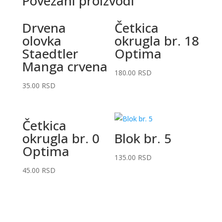
Povezani proizvodi
Drvena
Četkica
olovka
okrugla br. 18
Staedtler
Optima
Manga crvena
180.00
RSD
35.00
RSD
Četkica
okrugla br. 0
Blok br. 5
Optima
135.00
RSD
45.00
RSD