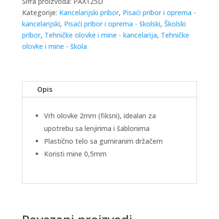
Šifra proizvoda:
PAX125D
Kategorije:
Kancelarijski pribor
,
Pisaći pribor i oprema -
kancelarijski
,
Pisaći pribor i oprema - školski
,
Školski
pribor
,
Tehničke olovke i mine - kancelarija
,
Tehničke
olovke i mine - škola
Opis
Vrh olovke 2mm (fiksni), idealan za
upotrebu sa lenjirima i šablonima
Plastično telo sa gumiranim držačem
Koristi mine 0,5mm