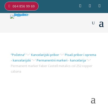
064 856 99 69
“Početna“
“>“
Kancelarijski pribor
“>“
Pisaći pribor i oprema
- kancelarijski
“>“
Permanentni markeri - kancelarija
“>“
Permanent marker Faber Castell metalics col 252 copper
cabana