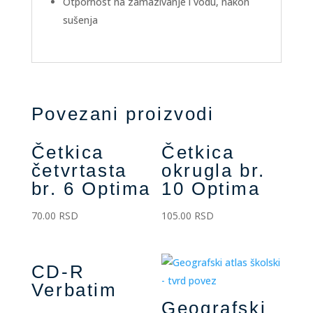
Otpornost na zamazivanje i vodu, nakon
sušenja
Povezani proizvodi
Četkica
Četkica
četvrtasta
okrugla br.
br. 6 Optima
10 Optima
70.00
RSD
105.00
RSD
CD-R
Verbatim
Geografski