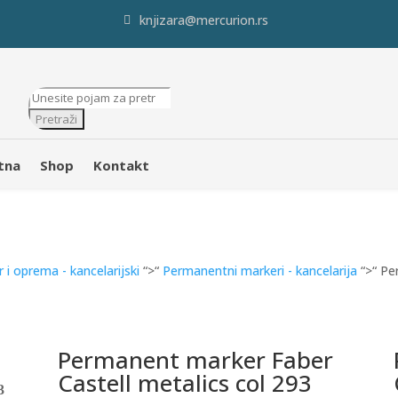
knjizara@mercurion.rs
Products
search
Pretraži
tna
Shop
Kontakt
r i oprema - kancelarijski
“>“
Permanentni markeri - kancelarija
“>“ Pe
Permanent marker Faber
Castell metalics col 293