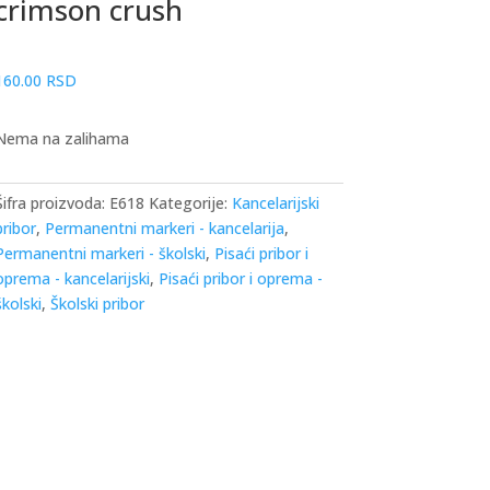
crimson crush
160.00
RSD
Nema na zalihama
Šifra proizvoda:
E618
Kategorije:
Kancelarijski
pribor
,
Permanentni markeri - kancelarija
,
Permanentni markeri - školski
,
Pisaći pribor i
oprema - kancelarijski
,
Pisaći pribor i oprema -
školski
,
Školski pribor