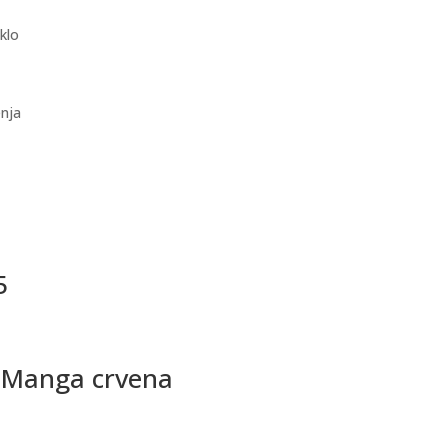
aklo
enja
5
r Manga crvena