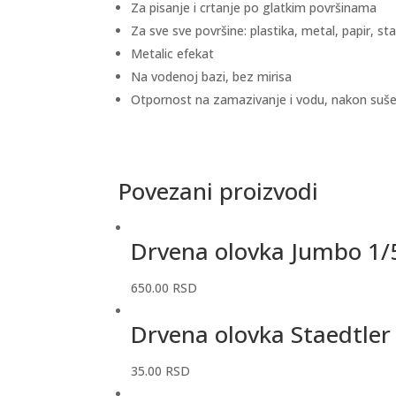
Za pisanje i crtanje po glatkim površinama
Za sve sve površine: plastika, metal, papir, st
Metalic efekat
Na vodenoj bazi, bez mirisa
Otpornost na zamazivanje i vodu, nakon suš
Povezani proizvodi
Drvena olovka Jumbo 1/
650.00
RSD
Drvena olovka Staedtle
35.00
RSD