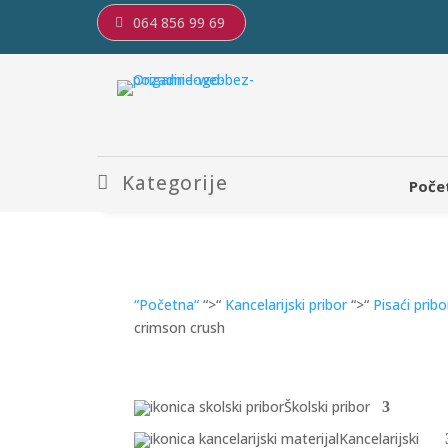
064 856 99 69
Kategorije
Poče
“Početna“
“>“
Kancelarijski pribor
“>“
Pisaći pribo
crimson crush
Školski pribor
Kancelarijski