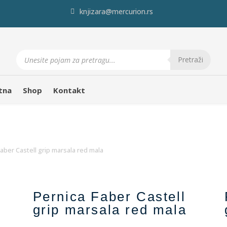
knjizara@mercurion.rs
Products
search
Pretraži
tna
Shop
Kontakt
Faber Castell grip marsala red mala
Pernica Faber Castell
grip marsala red mala