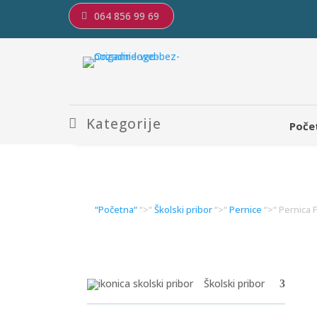
064 856 99 69
Kategorije
Poče
“Početna“
“>“
Školski pribor
“>“
Pernice
“>“ Pernica 
Školski pribor