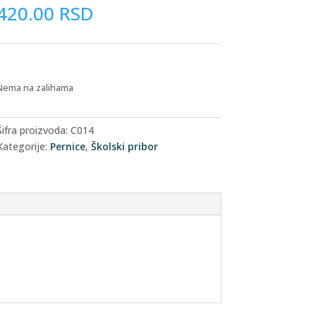
420.00
RSD
Nema na zalihama
Šifra proizvoda:
C014
Kategorije:
Pernice
,
Školski pribor