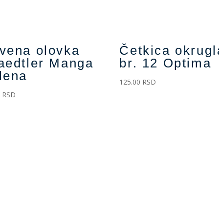
vena olovka
Četkica okrugl
aedtler Manga
br. 12 Optima
lena
125.00
RSD
0
RSD