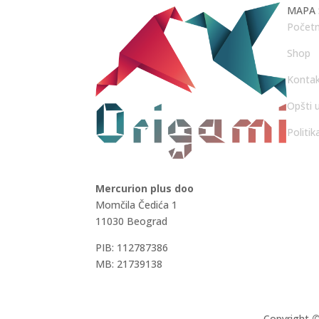
MAPA 
Početn
Shop
Konta
Opšti u
Politik
Mercurion plus doo
Momčila Čedića 1
11030 Beograd
PIB: 112787386
MB: 21739138
Copyright