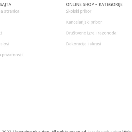
SAJTA
ONLINE SHOP – KATEGORIJE
a stranica
Školski pribor
Kancelarijski pribor
kt
Društvene igre i razonoda
slovi
Dekoracije i ukrasi
a privatnosti
©
2022 Mercurion plus doo. All rights reserved.
Izrada web sajta
: Web 