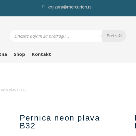
knjizara@mercurion.rs
Products
search
Pretraži
tna
Shop
Kontakt
neon plava B32
Pernica neon plava
B32