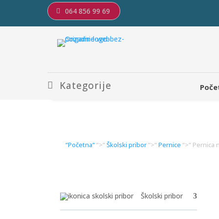
064 856 99 69
Kategorije
Poče
“Početna“
“>“
Školski pribor
“>“
Pernice
“>“ Pernica 
Školski pribor