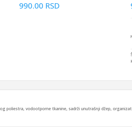
990.00
RSD
nog poliestra, vodootporne tkanine, sadrži unutrašnji džep, organiz