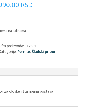
990.00
RSD
Nema na zalihama
Šifra proizvoda:
162891
Kategorije:
Pernice
,
Školski pribor
ator za olovke i štampana postava