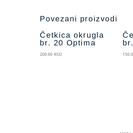
Povezani proizvodi
Četkica okrugla
Če
br. 20 Optima
br
200.00
RSD
150.