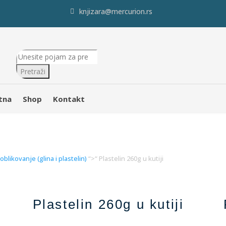
knjizara@mercurion.rs
Products
search
Pretraži
tna
Shop
Kontakt
blikovanje (glina i plastelin)
“>“ Plastelin 260g u kutiji
Plastelin 260g u kutiji