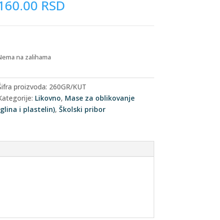
160.00
RSD
Nema na zalihama
Šifra proizvoda:
260GR/KUT
Kategorije:
Likovno
,
Mase za oblikovanje
(glina i plastelin)
,
Školski pribor