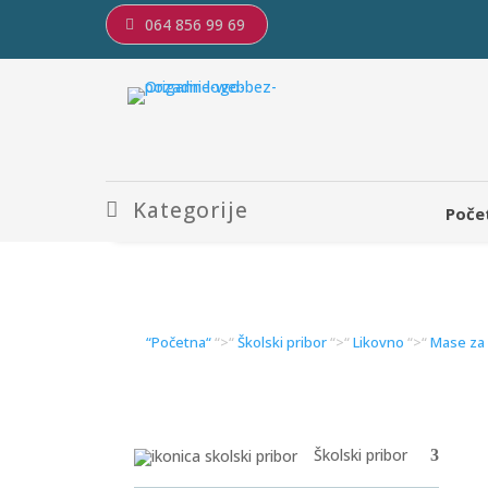
064 856 99 69
Kategorije
Poče
“Početna“
“>“
Školski pribor
“>“
Likovno
“>“
Mase za o
Školski pribor