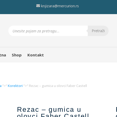
knjizara@mercurion.rs
Products
search
Pretraži
tna
Shop
Kontakt
ma
“>“
Korektori
“>“ Rezac – gumica u olovci Faber Castell
Rezac – gumica u
olovci Faber Castell