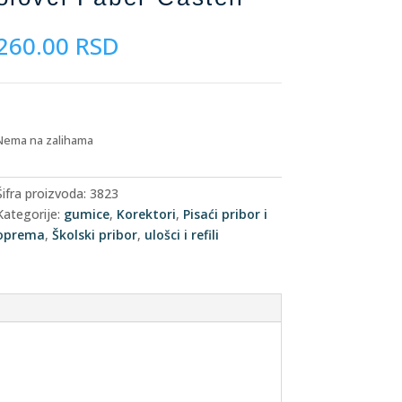
260.00
RSD
Nema na zalihama
Šifra proizvoda:
3823
Kategorije:
gumice
,
Korektori
,
Pisaći pribor i
oprema
,
Školski pribor
,
ulošci i refili