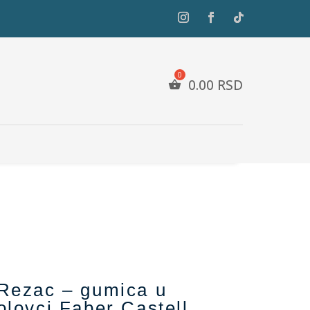
0.00
RSD
Rezac – gumica u
olovci Faber Castell