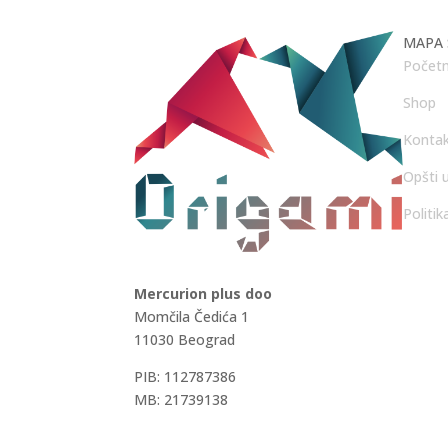
MAPA 
Početn
Shop
Konta
Opšti u
Politik
Mercurion plus doo
Momčila Čedića 1
11030 Beograd
PIB: 112787386
MB: 21739138