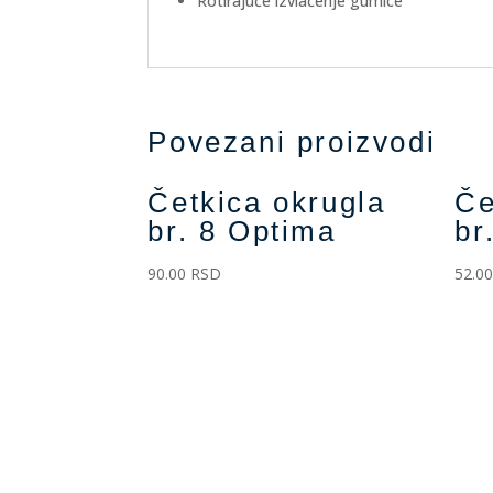
Rotirajuće izvlačenje gumice
Povezani proizvodi
Četkica okrugla
Če
br. 8 Optima
br
90.00
RSD
52.0