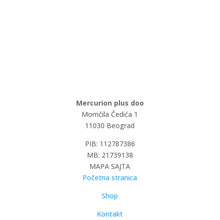
Mercurion plus doo
Momčila Čedića 1
11030 Beograd
PIB: 112787386
MB: 21739138
MAPA SAJTA
Početna stranica
Shop
Kontakt