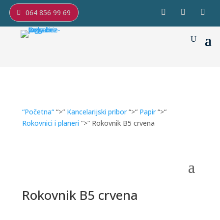
064 856 99 69
“Početna“
“>“
Kancelarijski pribor
“>“
Papir
“>“
Rokovnici i planeri
“>“ Rokovnik B5 crvena
Rokovnik B5 crvena