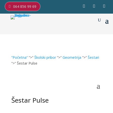
064 856 99 69
“Početna“
“>“
Školski pribor
“>“
Geometrija
“>“
Šestari
“>“ Šestar Pulse
Šestar Pulse