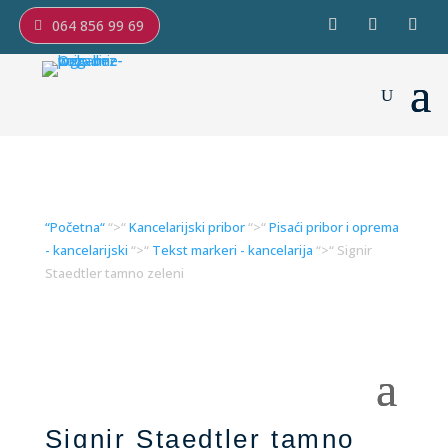
064 856 99 69
“Početna“
“>“
Kancelarijski pribor
“>“
Pisaći pribor i oprema
- kancelarijski
“>“
Tekst markeri - kancelarija
“>“ Signir
Staedtler tamno zeleni
Signir Staedtler tamno