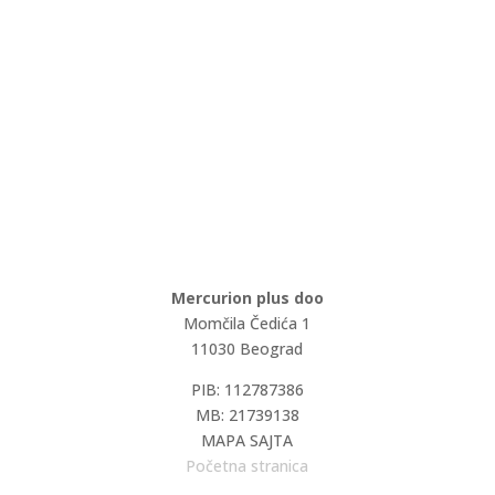
Mercurion plus doo
Momčila Čedića 1
11030 Beograd
PIB: 112787386
MB: 21739138
MAPA SAJTA
Početna stranica