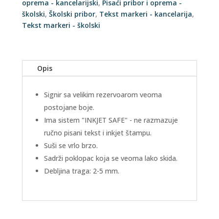
oprema - kancelarijski
,
Pisaći pribor i oprema -
školski
,
Školski pribor
,
Tekst markeri - kancelarija
,
Tekst markeri - školski
Opis
Signir sa velikim rezervoarom veoma
postojane boje.
Ima sistem "INKJET SAFE" - ne razmazuje
ručno pisani tekst i inkjet štampu.
Suši se vrlo brzo.
Sadrži poklopac koja se veoma lako skida.
Debljina traga: 2-5 mm.