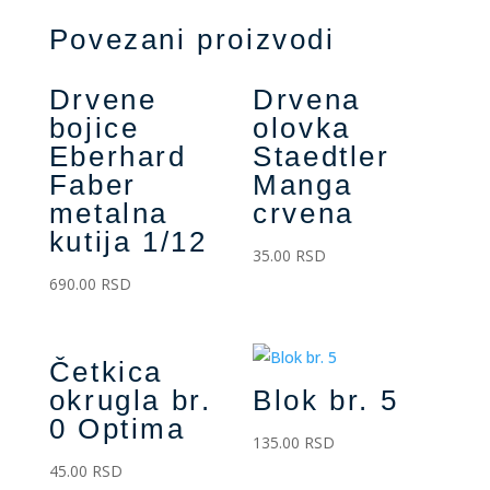
Povezani proizvodi
Drvene
Drvena
bojice
olovka
Eberhard
Staedtler
Faber
Manga
metalna
crvena
kutija 1/12
35.00
RSD
690.00
RSD
Četkica
okrugla br.
Blok br. 5
0 Optima
135.00
RSD
45.00
RSD