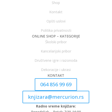
Shop
Kontakt
Opšti uslovi
Politika privatnosti
ONLINE SHOP – KATEGORIJE
Školski pribor
Kancelarijski pribor
Društvene igre i razonoda
Dekoracije i ukrasi
KONTAKT
064 856 99 69
knjizara@mercurion.rs
Radno vreme knjižare:
Ponedeljak – Petak: 7:30-16:00