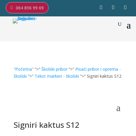
064 856 99 69
“Početna“
“>“
Školski pribor
“>“
Pisaći pribor i oprema -
školski
“>“
Tekst markeri - školski
“>“ Signiri kaktus S12
Signiri kaktus S12