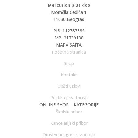
Mercurion plus doo
Momčila Čedića 1
11030 Beograd
PIB: 112787386
MB: 21739138
MAPA SAJTA
Početna stranica
Shop
Kontakt
Opšti uslovi
Politika privatnosti
ONLINE SHOP – KATEGORIJE
Školski pribor
Kancelarijski pribor
Društvene igre i razonoda