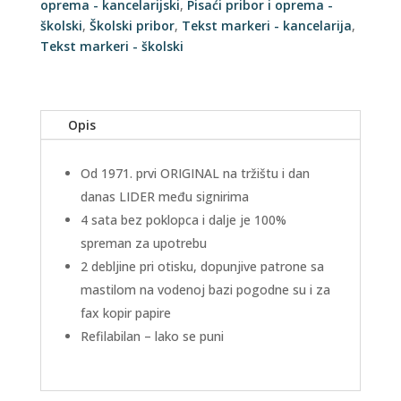
oprema - kancelarijski
,
Pisaći pribor i oprema -
školski
,
Školski pribor
,
Tekst markeri - kancelarija
,
Tekst markeri - školski
Opis
Od 1971. prvi ORIGINAL na tržištu i dan
danas LIDER među signirima
4 sata bez poklopca i dalje je 100%
spreman za upotrebu
2 debljine pri otisku, dopunjive patrone sa
mastilom na vodenoj bazi pogodne su i za
fax kopir papire
Refilabilan – lako se puni