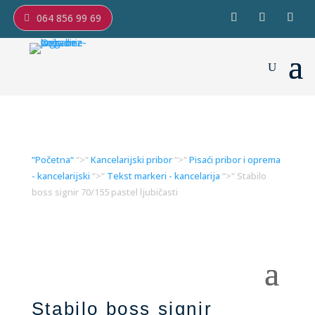
064 856 99 69
“Početna“
“>“
Kancelarijski pribor
“>“
Pisaći pribor i oprema
- kancelarijski
“>“
Tekst markeri - kancelarija
“>“ Stabilo
boss signir 70/155 pastel ljubičasti
Stabilo boss signir