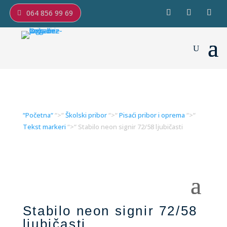
064 856 99 69
“Početna“
“>“
Školski pribor
“>“
Pisaći pribor i oprema
“>“
Tekst markeri
“>“ Stabilo neon signir 72/58 ljubičasti
Stabilo neon signir 72/58
ljubičasti