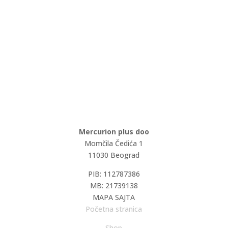
Mercurion plus doo
Momčila Čedića 1
11030 Beograd
PIB: 112787386
MB: 21739138
MAPA SAJTA
Početna stranica
Shop