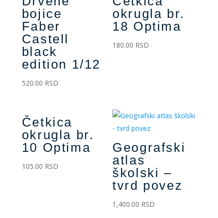
Drvene
Četkica
bojice
okrugla br.
Faber
18 Optima
Castell
180.00
RSD
black
edition 1/12
520.00
RSD
Četkica
okrugla br.
10 Optima
Geografski
atlas
105.00
RSD
školski –
tvrd povez
1,400.00
RSD