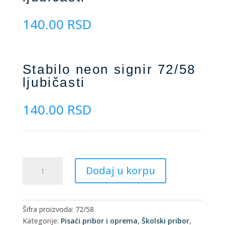
140.00
RSD
Stabilo neon signir 72/58
ljubičasti
140.00
RSD
Stabilo
Dodaj u korpu
neon
signir
72/58
ljubičasti
Šifra proizvoda:
72/58
količina
Kategorije:
Pisaći pribor i oprema
,
Školski pribor
,