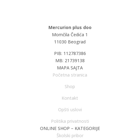
Mercurion plus doo
Momčila Čedića 1
11030 Beograd
PIB: 112787386
MB: 21739138
MAPA SAJTA
Početna stranica
Shop
Kontakt
Opšti uslovi
Politika privatnosti
ONLINE SHOP – KATEGORIJE
Školski pribor