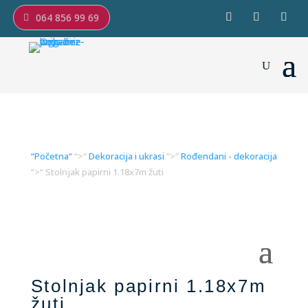
064 856 99 69
“Početna“
“>“
Dekoracija i ukrasi
“>“
Rođendani - dekoracija
“>“ Stolnjak papirni 1.18x7m žuti
Stolnjak papirni 1.18x7m
žuti