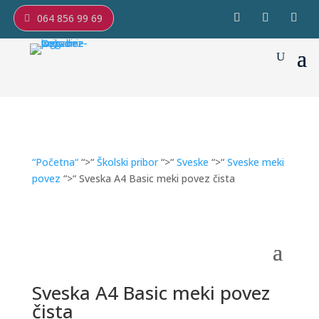
064 856 99 69
“Početna“
“>“
Školski pribor
“>“
Sveske
“>“
Sveske meki
povez
“>“ Sveska A4 Basic meki povez čista
Sveska A4 Basic meki povez
čista