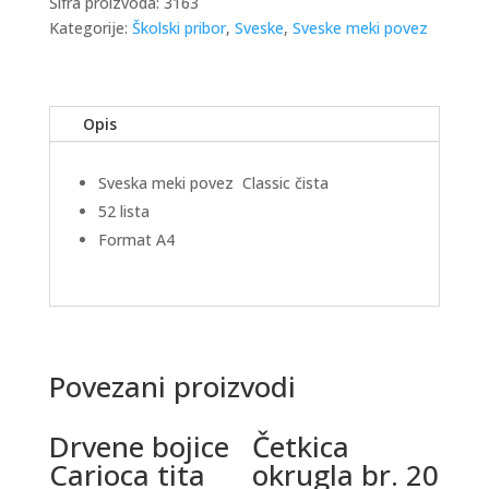
Šifra proizvoda:
3163
Kategorije:
Školski pribor
,
Sveske
,
Sveske meki povez
Opis
Sveska meki povez Classic čista
52 lista
Format A4
Povezani proizvodi
Drvene bojice
Četkica
Carioca tita
okrugla br. 20