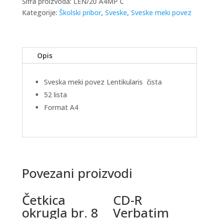
Šifra proizvoda:
LEN/20 A4MP C
Kategorije:
Školski pribor
,
Sveske
,
Sveske meki povez
Opis
Sveska meki povez Lentikularis čista
52 lista
Format A4
Povezani proizvodi
Četkica
CD-R
okrugla br. 8
Verbatim