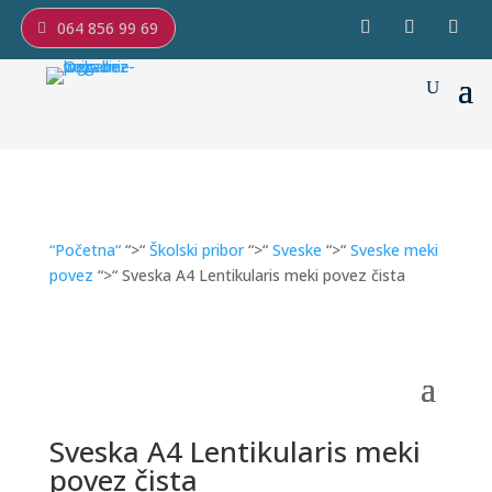
064 856 99 69
“Početna“
“>“
Školski pribor
“>“
Sveske
“>“
Sveske meki
povez
“>“ Sveska A4 Lentikularis meki povez čista
Sveska A4 Lentikularis meki
povez čista