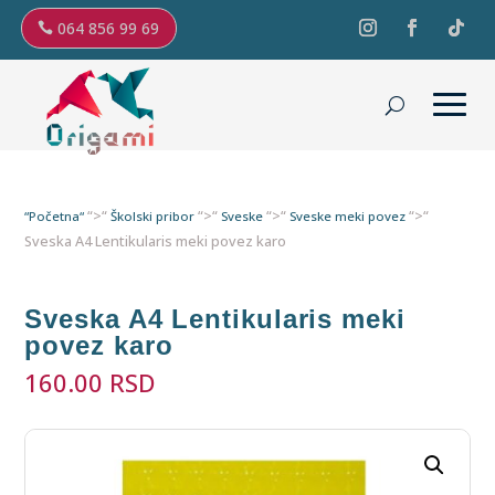
064 856 99 69
“>“
“>“
“>“
“>“
“Početna“
Školski pribor
Sveske
Sveske meki povez
Sveska A4 Lentikularis meki povez karo
Sveska A4 Lentikularis meki
povez karo
160.00
RSD