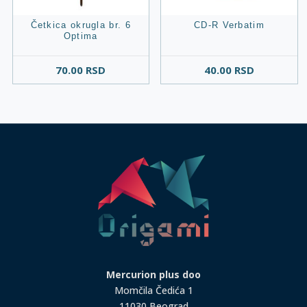
Četkica okrugla br. 6
CD-R Verbatim
Optima
70.00
RSD
40.00
RSD
Mercurion plus doo
Momčila Čedića 1
11030 Beograd