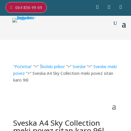
064 856 99 69
“Početna“
“>“
Školski pribor
“>“
Sveske
“>“
Sveske meki
povez
“>“ Sveska A4 Sky Collection meki povez sitan
karo 96l
Sveska A4 Sky Collection
meki povez sitan karo 96l