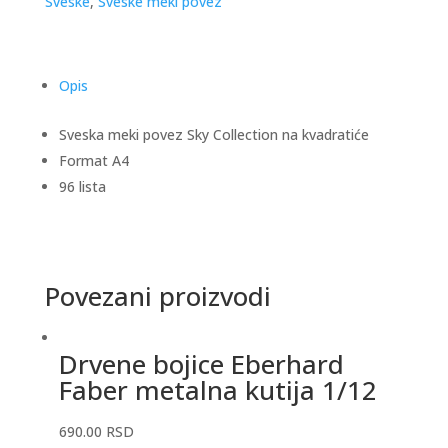
Sveske
,
Sveske meki povez
Opis
Sveska meki povez Sky Collection na kvadratiće
Format A4
96 lista
Povezani proizvodi
Drvene bojice Eberhard
Faber metalna kutija 1/12
690.00
RSD