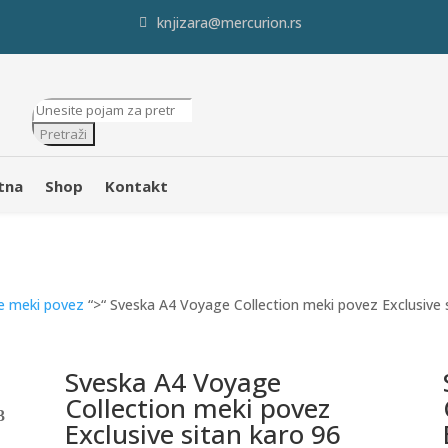
knjizara@mercurion.rs
Products
search
Pretraži
tna
Shop
Kontakt
e meki povez
“>“ Sveska A4 Voyage Collection meki povez Exclusive s
Sveska A4 Voyage
Collection meki povez
Exclusive sitan karo 96