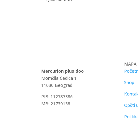
MAPA 
Mercurion plus doo
Početn
Momčila Čedića 1
Shop
11030 Beograd
Konta
PIB: 112787386
MB: 21739138
Opšti u
Politik