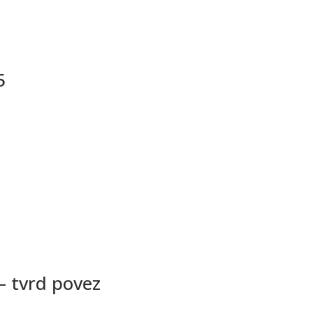
5
 – tvrd povez