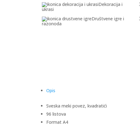
Dekoracija i
ukrasi
Društvene igre i
razonoda
Opis
Sveska meki povez, kvadratići
96 listova
Format A4