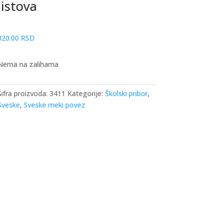
listova
320.00
RSD
Nema na zalihama
Šifra proizvoda:
3411
Kategorije:
Školski pribor
,
Sveske
,
Sveske meki povez