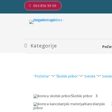
064 856 99 69
Kategorije
Poče
“Početna“
“>“
Školski pribor
“>“
Sveske
“>“
Svesk
Školski pribor
Kancelarijski
pribor