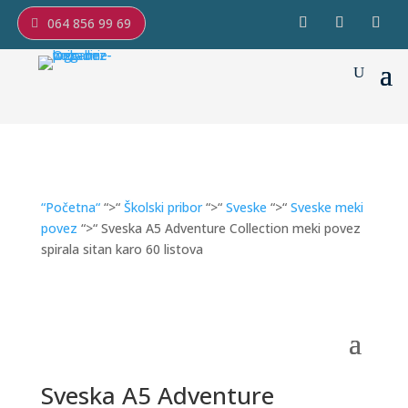
064 856 99 69
“Početna“
“>“
Školski pribor
“>“
Sveske
“>“
Sveske meki
povez
“>“ Sveska A5 Adventure Collection meki povez
spirala sitan karo 60 listova
Sveska A5 Adventure