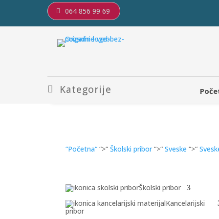
064 856 99 69
Kategorije
Poče
“Početna“
“>“
Školski pribor
“>“
Sveske
“>“
Svesk
Školski pribor
Kancelarijski
pribor