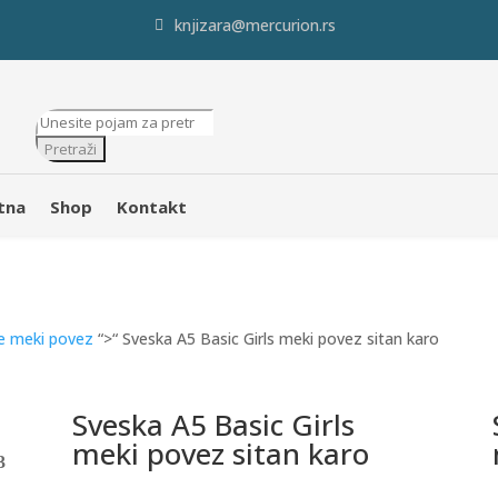
knjizara@mercurion.rs
Products
search
Pretraži
tna
Shop
Kontakt
e meki povez
“>“ Sveska A5 Basic Girls meki povez sitan karo
Sveska A5 Basic Girls
meki povez sitan karo