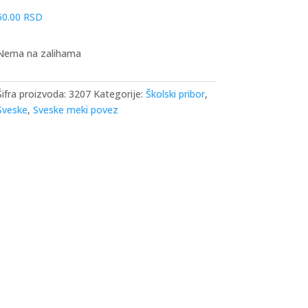
50.00
RSD
Nema na zalihama
Šifra proizvoda:
3207
Kategorije:
Školski pribor
,
Sveske
,
Sveske meki povez