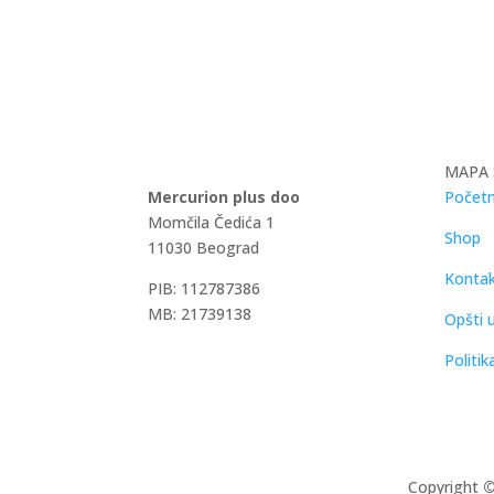
MAPA 
Mercurion plus doo
Početn
Momčila Čedića 1
Shop
11030 Beograd
Konta
PIB: 112787386
MB: 21739138
Opšti u
Politik
Copyright