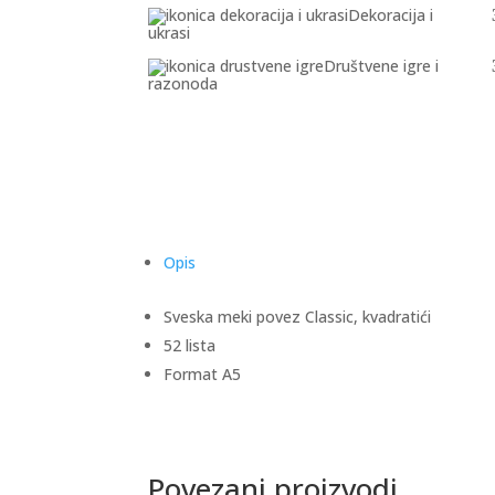
Dekoracija i
ukrasi
Društvene igre i
razonoda
Opis
Sveska meki povez Classic, kvadratići
52 lista
Format A5
Povezani proizvodi