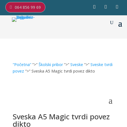
064 856 99 69
“Početna“
“>“
Školski pribor
“>“
Sveske
“>“
Sveske tvrdi
povez
“>“ Sveska A5 Magic tvrdi povez dikto
Sveska A5 Magic tvrdi povez
dikto