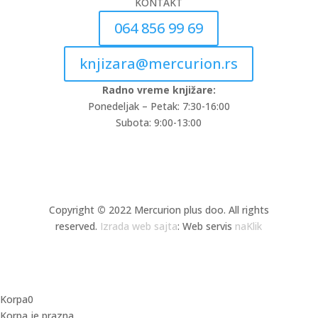
KONTAKT
064 856 99 69
knjizara@mercurion.rs
Radno vreme knjižare:
Ponedeljak – Petak: 7:30-16:00
Subota: 9:00-13:00
Copyright
©
2022 Mercurion plus doo. All rights
reserved.
Izrada web sajta
: Web servis
naKlik
Korpa
0
Korpa je prazna