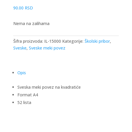
90.00
RSD
Nema na zalihama
Šifra proizvoda:
IL-15000
Kategorije:
Školski pribor
,
Sveske
,
Sveske meki povez
Opis
Sveska meki povez na kvadratiće
Format A4
52 lista