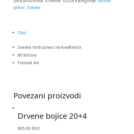
Šifra proizvoda:
ILHARM 10224
Kategorije:
Školski
pribor
,
Sveske
Opis
Sveska tvrdi povez na kvadratiće
80 listova
Format A4
Povezani proizvodi
Drvene bojice 20+4
605.00
RSD