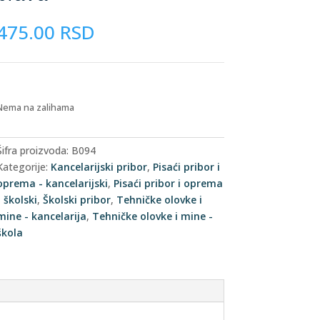
475.00
RSD
Nema na zalihama
Šifra proizvoda:
B094
Kategorije:
Kancelarijski pribor
,
Pisaći pribor i
oprema - kancelarijski
,
Pisaći pribor i oprema
- školski
,
Školski pribor
,
Tehničke olovke i
mine - kancelarija
,
Tehničke olovke i mine -
škola