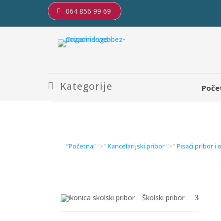
064 856 99 69
Kategorije
Poče
“Početna“
“>“
Kancelarijski pribor
“>“
Pisaći pribor i
Školski pribor