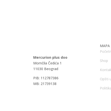
MAPA 
Početn
Mercurion plus doo
Shop
Momčila Čedića 1
11030 Beograd
Konta
PIB: 112787386
Opšti u
MB: 21739138
Politik