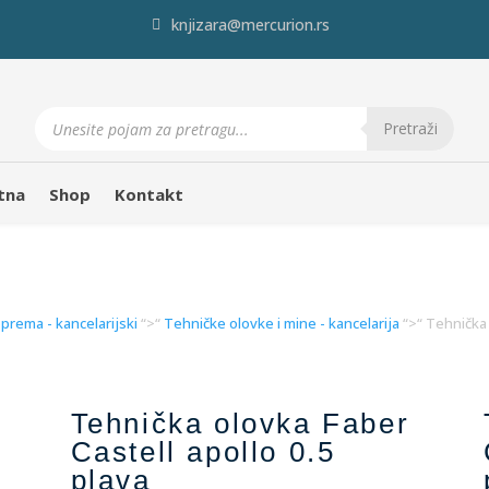
knjizara@mercurion.rs
Products
search
Pretraži
tna
Shop
Kontakt
 oprema - kancelarijski
“>“
Tehničke olovke i mine - kancelarija
“>“ Tehnička 
Tehnička olovka Faber
Castell apollo 0.5
plava