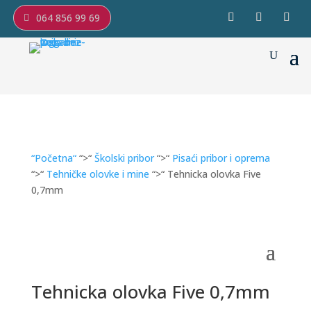
064 856 99 69
“Početna“
“>“
Školski pribor
“>“
Pisaći pribor i oprema
“>“
Tehničke olovke i mine
“>“ Tehnicka olovka Five
0,7mm
Tehnicka olovka Five 0,7mm