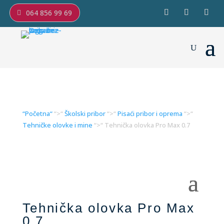
064 856 99 69
“Početna“
“>“
Školski pribor
“>“
Pisaći pribor i oprema
“>“
Tehničke olovke i mine
“>“ Tehnička olovka Pro Max 0.7
Tehnička olovka Pro Max
0.7