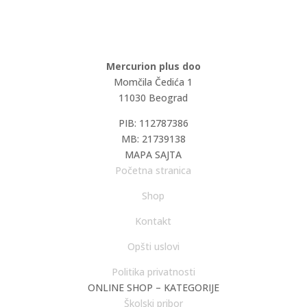
Mercurion plus doo
Momčila Čedića 1
11030 Beograd
PIB: 112787386
MB: 21739138
MAPA SAJTA
Početna stranica
Shop
Kontakt
Opšti uslovi
Politika privatnosti
ONLINE SHOP – KATEGORIJE
Školski pribor