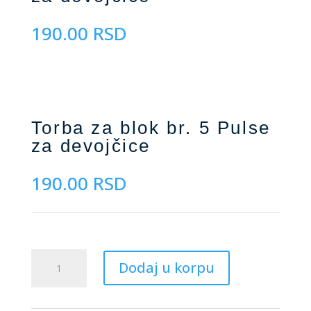
190.00
RSD
Torba za blok br. 5 Pulse
za devojčice
190.00
RSD
Torba
Dodaj u korpu
za
blok
br.