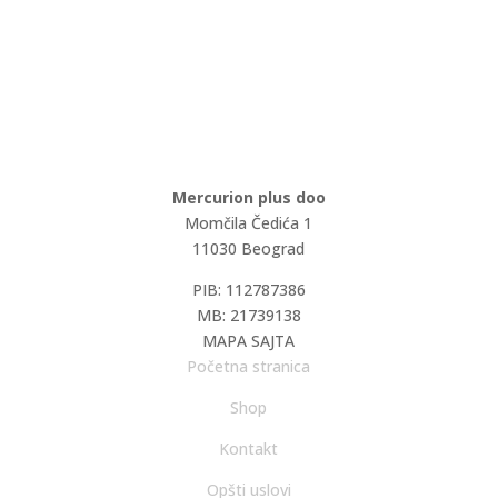
Mercurion plus doo
Momčila Čedića 1
11030 Beograd
PIB: 112787386
MB: 21739138
MAPA SAJTA
Početna stranica
Shop
Kontakt
Opšti uslovi