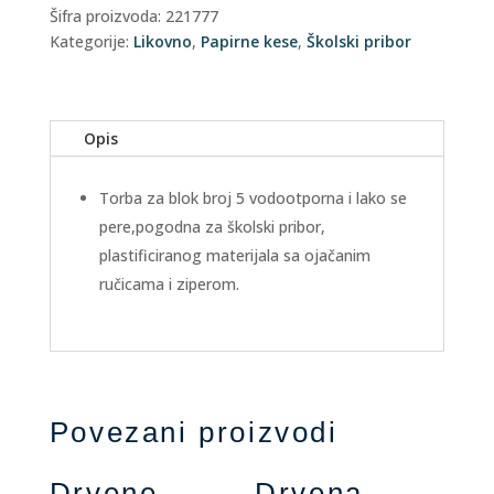
5
Šifra proizvoda:
221777
Pulse
Kategorije:
Likovno
,
Papirne kese
,
Školski pribor
za
devojčice
količina
Opis
Torba za blok broj 5 vodootporna i lako se
pere,pogodna za školski pribor,
plastificiranog materijala sa ojačanim
ručicama i ziperom.
Povezani proizvodi
Drvene
Drvena