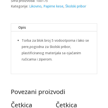
Šifra proizvoda:
100175
Kategorije:
Likovno
,
Papirne kese
,
Školski pribor
Opis
Torba za blok broj 5 vodootporna i lako se
pere,pogodna za školski pribor,
plastificiranog materijala sa ojačanim
ručicama i ziperom.
Povezani proizvodi
Četkica
Četkica