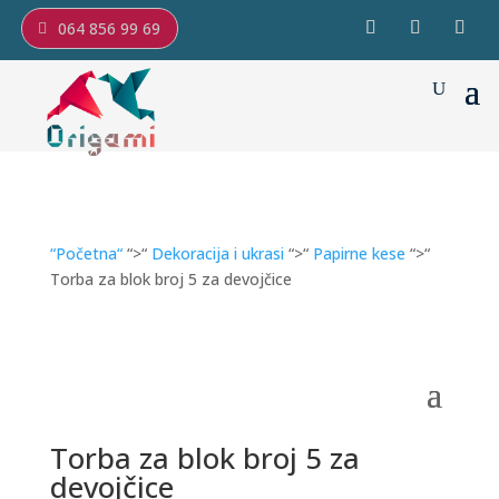
064 856 99 69
“Početna“
“>“
Dekoracija i ukrasi
“>“
Papirne kese
“>“
Torba za blok broj 5 za devojčice
Torba za blok broj 5 za
devojčice